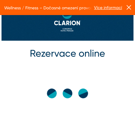
Více informací
Wellness / Fitness – Dočasné omezení provozu
Rezervace online