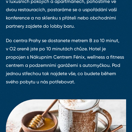
v luxusních pokojích a apartmánech, pohostíme ve
dvou restauracích, postaráme se o uspořádání vaší
konference a na sklenku s přáteli nebo obchodními
partnery zajdete do lobby baru.
Do centra Prahy se dostanete metrem B za 10 minut,
v O2 areně jste po 10 minutách chůze. Hotel je
propojen s Nákupním Centrem Fénix, wellness a fitness
centrem a podzemními garážemi s automyčkou. Pod
jednou střechou tak najdete vše, co budete během
svého pobytu u nás potřebovat.