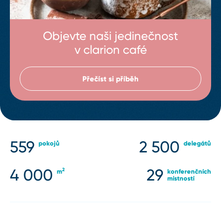
Objevte naši jedinečnost
v clarion café
Přečíst si příběh
559
2 500
pokojů
delegátů
4 000
29
2
m
konferenčních
místností