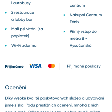
i autobusy
centrum
2 restaurace
Nákupní Centrum
a lobby bar
Fénix
Malí psi vítáni (za
Přímý vstup do
poplatek)
metra B ⁠-⁠
Wi⁠-⁠Fi zdarma
Vysočanská
Přijímáme
Přijímané poukazy
Ocenění
Díky vysoké kvalitě poskytovaných služeb a ubytování
jsme získali řadu prestižních ocenění, mnohá z nich