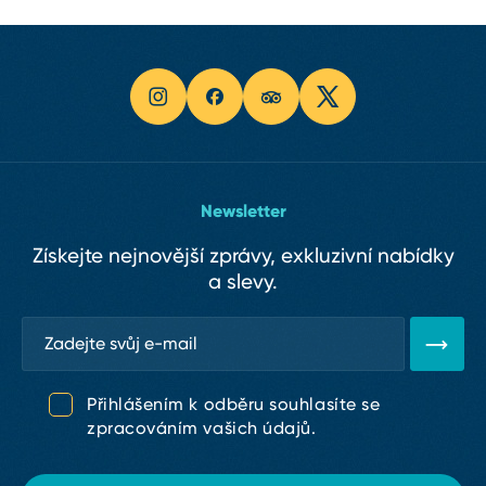
Staroměstské náměstí s 600 let starým
Nákupní Centrum Fénix
orlojem
Palladium na Náměstí Republiky
Prašná brána a Obecní dům
Centrum Chodov
Vyšehrad
Obchodní centrum Nový Smíchov
Strahovský klášter
Obchodní centrum Quadrio
Socha hlavy Franze Kafky
Newsletter
Získejte nejnovější zprávy, exkluzivní nabídky
a slevy.
Přihlášením k odběru souhlasíte se
zpracováním vašich údajů.