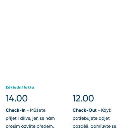
Základní fakta
14.00
12.00
Check⁠-⁠In
Check⁠-⁠Out
⁠-⁠ Můžete
⁠-⁠ Když
přijet i dříve, jen se nám
potřebujete odjet
prosím ozvěte předem,
později, domluvte se