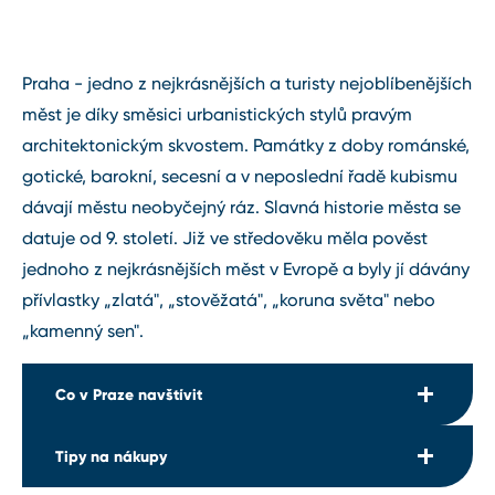
Praha ⁠-⁠ jedno z nejkrásnějších a turisty nejoblíbenějších
měst je díky směsici urbanistických stylů pravým
architektonickým skvostem. Památky z doby románské,
gotické, barokní, secesní a v neposlední řadě kubismu
dávají městu neobyčejný ráz. Slavná historie města se
datuje od 9. století. Již ve středověku měla pověst
jednoho z nejkrásnějších měst v Evropě a byly jí dávány
přívlastky „zlatá", „stověžatá", „koruna světa" nebo
„kamenný sen".
Co v Praze navštívit
Tipy na nákupy
areál Pražského hradu
Karlův most