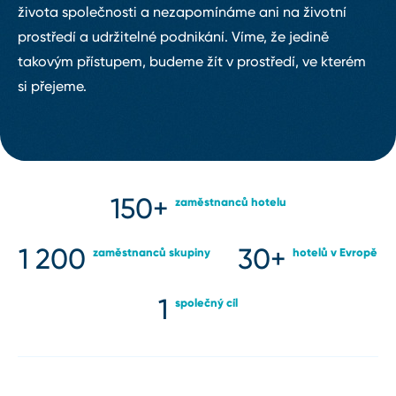
života společnosti a nezapomínáme ani na životní
prostředí a udržitelné podnikání. Víme, že jedině
takovým přístupem, budeme žít v prostředí, ve kterém
si přejeme.
150+
zaměstnanců hotelu
1 200
30+
zaměstnanců skupiny
hotelů v Evropě
1
společný cíl