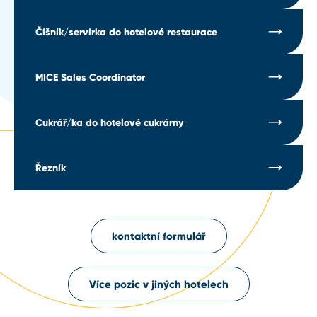
Číšník/servírka do hotelové restaurace
MICE Sales Coordinator
Cukrář/ka do hotelové cukrárny
Řezník
kontaktní formulář
Více pozic v jiných hotelech