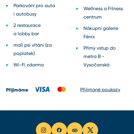
Parkování pro auta
Wellness a Fitness
i autobusy
centrum
2 restaurace
Nákupní galerie
a lobby bar
Fénix
malí psi vítáni (za
Přímý vstup do
poplatek)
metra B ⁠-⁠
Wi⁠-⁠Fi zdarma
Vysočanská
Přijímáme
Přijímané poukazy