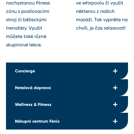
nachystanou fitness
ve whirpoolu či využít
zónu s posilovacími
některou z našich
stroji či běžeckými
masáží. Tak vypněte na
trenažéry. Využít
chvíli, je čas relaxovat!
můžete také různé
skupinové lekce.
Concierge
Hotelová doprava
Nic neřešte a nechte to na nás. Ozvěte se, pokud
potřebujete:
Wellness & Fitness
Udělejte si při jízdě s námi pohodlí. Můžete se
Něco vytisknout, naskenovat či okopírovat
spolehnout, že jedete bezpečně a na čas.
Koupit vstupenky do divadla, kina, muzea,
Nákupní centrum Fénix
a pod.
Dejte si do těla, protáhněte se pod vedením
Přijede pro vás luxusní vůz
Půjčit si auto, zajistit taxi
trenéra, uvolněte se ve vířivce či sauně. Těšíme se
S řidičem se domluvíte několika světovými