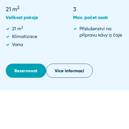
2
21
m
3
Velikost pokoje
Max. počet osob
2
21 m
Příslušenství na
přípravu kávy a čaje
Klimatizace
Vana
Rezervovat
Více informací