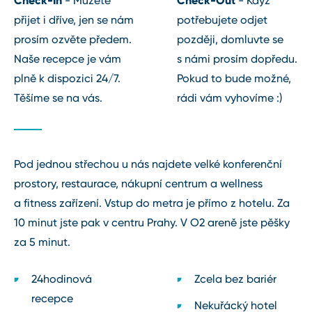
Check⁠-⁠In
Check⁠-⁠Out
⁠-⁠ Můžete
⁠-⁠ Když
Mercedes S Long:
1850
Kč/cesta
So⁠-⁠Ne: 8.00⁠-⁠21.00
přijet i dříve, jen se nám
potřebujete odjet
Minivan:
1750 Kč/cesta
prosím ozvěte předem.
později, domluvte se
Hotel si vyhrazuje právo uzavřít nebo změnit
Naše recepce je vám
s námi prosím dopředu.
1 hodina pronájem (min. 2. hodiny):
provozní dobu wellness a fitness centra,
plně k dispozici 24/7.
Pokud to bude možné,
zejména pak během svátků a z provozních nebo
Audi A6, Mercedes
Těšíme se na vás.
rádi vám vyhovíme :)
technických důvodů.
E,
Limousine:
1650 Kč/cesta
Mercedes S Long:
2450
Kč/cesta
Minivan:
1950 Kč/cesta
Pod jednou střechou u nás najdete velké konferenční
prostory, restaurace, nákupní centrum a wellness
Z Hlavního nádraží + autobusové nádraží
a fitness zařízení. Vstup do metra je přímo z hotelu. Za
Florenc, případně obráceně:
10 minut jste pak v centru Prahy. V O2 areně jste pěšky
Hotelové taxi
850 Kč/cesta
za 5 minut.
24hodinová
Zcela bez bariér
recepce
Nekuřácký hotel