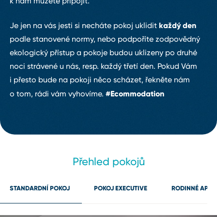
k nám můžete připojit.
každý den
Je jen na vás jesti si necháte pokoj uklidit
podle stanovené normy, nebo podpoříte zodpovědný
ekologický přístup a pokoje budou uklizeny
po druhé
noci
strávené u nás, resp.
každý třetí den
. Pokud Vám
i přesto bude na pokoji něco scházet, řekněte nám
#Ecommodation
o tom, rádi vám vyhovíme.
Přehled pokojů
STANDARDNÍ POKOJ
POKOJ EXECUTIVE
RODINNÉ APA