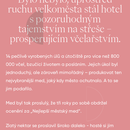
ruchu velkoměsta stál hotel
s pozoruhodným
tajemstvím na střeše –
prosperujícím včelařstvím.
14 pečlivě vyrobených úlů a útočiště pro více než 800
000 včel, bzučící životem a posláním. Jejich úkol byl
jednoduchý, ale zároveň mimořádný – produkovat ten
nejvybranější med, jaký kdy město ochutnalo. A to se
jim podařilo.
Med byl tak proslulý, že tři roky po sobě obdržel
ocenění za „Nejlepší městský med“.
Zlatý nektar se proslavil široko daleko - hosté si jím