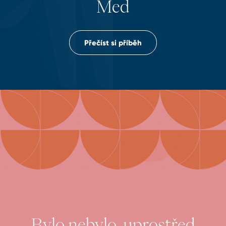
Med
Přečíst si příběh
Bylo nebylo, uprostřed