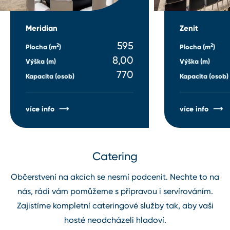
Meridian
Zenit
595
2
2
Plocha (m
)
Plocha (m
)
8,00
Výška (m)
Výška (m)
770
Kapacita (osob)
Kapacita (osob)
více info
více info
Catering
Občerstvení na akcích se nesmí podcenit. Nechte to na
nás, rádi vám pomůžeme s přípravou i servírováním.
Zajistíme kompletní cateringové služby tak, aby vaši
hosté neodcházeli hladoví.