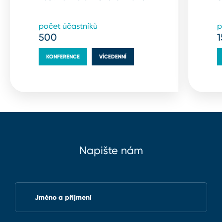
počet účastníků
p
500
KONFERENCE
VÍCEDENNÍ
Napište nám
Jméno a příjmení