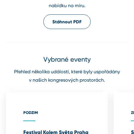
nabídku na míru.
Stáhnout PDF
Vybrané eventy
Přehled několika událostí, které byly uspořádány
v našich kongresových prostorách.
PODZIM
Z
Festival Kolem Světa Praha
S