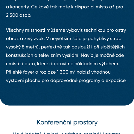
a koncerty. Celkově tak máte k dispozici místo až pro
2 500 osob.
Všechny místnosti můžeme vybavit technikou pro ostrý
obraz a živý zvuk. V největším sále je pohyblivý strop
vysoký 8 metrů, perfektně tak poslouží i při složitějších
konstrukcích a televizním vysílání. Navíc je možné zde
umístit i auto, které dopravíme nákladním výtahem.
Přilehlé foyer o rozloze 1 300 m² nabízí vhodnou
výstavní plochu pro doprovodné programy a expozice.
Konferenční prostory