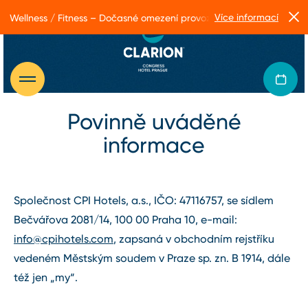
Více informací
Wellness / Fitness – Dočasné omezení provozu
Povinně uváděné
informace
Společnost CPI Hotels, a.s., IČO: 47116757, se sídlem
Bečvářova 2081/14, 100 00 Praha 10, e⁠-⁠mail:
info@cpihotels.com
, zapsaná v obchodním rejstříku
vedeném Městským soudem v Praze sp. zn. B 1914, dále
též jen „my“.