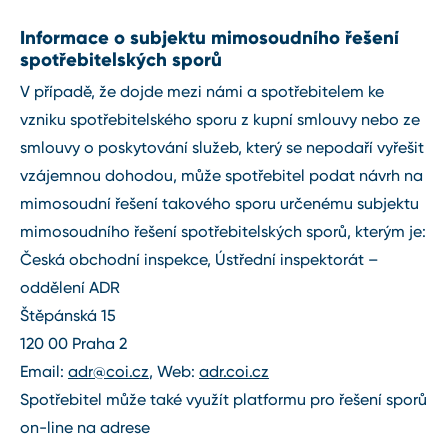
Informace o subjektu mimosoudního řešení
spotřebitelských sporů
V případě, že dojde mezi námi a spotřebitelem ke
vzniku spotřebitelského sporu z kupní smlouvy nebo ze
smlouvy o poskytování služeb, který se nepodaří vyřešit
vzájemnou dohodou, může spotřebitel podat návrh na
mimosoudní řešení takového sporu určenému subjektu
mimosoudního řešení spotřebitelských sporů, kterým je:
Česká obchodní inspekce, Ústřední inspektorát –
oddělení ADR
Štěpánská 15
120 00 Praha 2
Email:
adr@coi.cz
, Web:
adr.coi.cz
Spotřebitel může také využít platformu pro řešení sporů
on⁠-⁠line na adrese