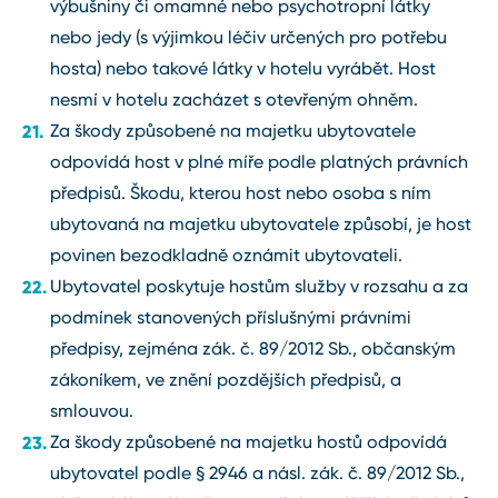
výbušniny či omamné nebo psychotropní látky
nebo jedy (s výjimkou léčiv určených pro potřebu
hosta) nebo takové látky v hotelu vyrábět. Host
nesmí v hotelu zacházet s otevřeným ohněm.
Za škody způsobené na majetku ubytovatele
odpovídá host v plné míře podle platných právních
předpisů. Škodu, kterou host nebo osoba s ním
ubytovaná na majetku ubytovatele způsobí, je host
povinen bezodkladně oznámit ubytovateli.
Ubytovatel poskytuje hostům služby v rozsahu a za
podmínek stanovených příslušnými právními
předpisy, zejména zák. č. 89/2012 Sb., občanským
zákoníkem, ve znění pozdějších předpisů, a
smlouvou.
Za škody způsobené na majetku hostů odpovídá
ubytovatel podle § 2946 a násl. zák. č. 89/2012 Sb.,