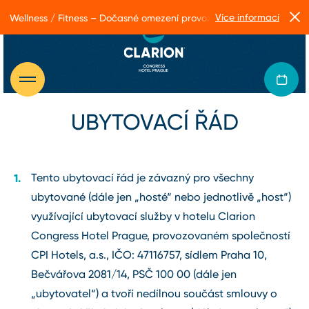
Více informací
Wellness / Fitness – Dočasné omezení provozu
UBYTOVACÍ ŘÁD
Tento ubytovací řád je závazný pro všechny
ubytované (dále jen „hosté“ nebo jednotlivě „host“)
využívající ubytovací služby v hotelu Clarion
Congress Hotel Prague, provozovaném společností
CPI Hotels, a.s., IČO: 47116757, sídlem Praha 10,
Bečvářova 2081/14, PSČ 100 00 (dále jen
„ubytovatel“) a tvoří nedílnou součást smlouvy o