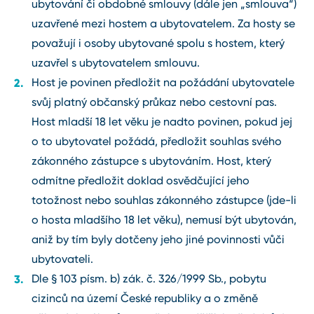
ubytování či obdobné smlouvy (dále jen „smlouva“)
uzavřené mezi hostem a ubytovatelem. Za hosty se
považují i osoby ubytované spolu s hostem, který
uzavřel s ubytovatelem smlouvu.
Host je povinen předložit na požádání ubytovatele
svůj platný občanský průkaz nebo cestovní pas.
Host mladší 18 let věku je nadto povinen, pokud jej
o to ubytovatel požádá, předložit souhlas svého
zákonného zástupce s ubytováním. Host, který
odmítne předložit doklad osvědčující jeho
totožnost nebo souhlas zákonného zástupce (jde-li
o hosta mladšího 18 let věku), nemusí být ubytován,
aniž by tím byly dotčeny jeho jiné povinnosti vůči
ubytovateli.
Dle § 103 písm. b) zák. č. 326/1999 Sb., pobytu
cizinců na území České republiky a o změně