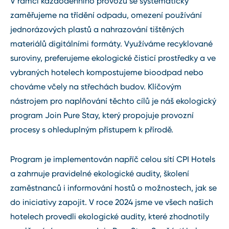
V rámci každodenního provozu se systematicky
zaměřujeme na třídění odpadu, omezení používání
jednorázových plastů a nahrazování tištěných
materiálů digitálními formáty. Využíváme recyklované
suroviny, preferujeme ekologické čisticí prostředky a ve
vybraných hotelech kompostujeme bioodpad nebo
chováme včely na střechách budov. Klíčovým
nástrojem pro naplňování těchto cílů je náš ekologický
program Join Pure Stay, který propojuje provozní
procesy s ohleduplným přístupem k přírodě.
Program je implementován napříč celou sítí CPI Hotels
a zahrnuje pravidelné ekologické audity, školení
zaměstnanců i informování hostů o možnostech, jak se
do iniciativy zapojit. V roce 2024 jsme ve všech našich
hotelech provedli ekologické audity, které zhodnotily