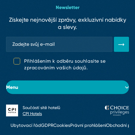
Newsletter
Získejte nejnovější zprávy, exkluzivní nabídky
a slevy.
Přihlášením k odběru souhlasíte se
zpracováním vašich údajů.
Menu
Součástí sítě hotelů
O hotelu
CPI Hotels
Pokoje
Ubytovací řád
GDPR
Cookies
Právní prohlášení
Obchodní po