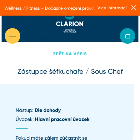
Více informací
Wellness / Fitness – Dočasné omezení provozu
ZPĚT NA VÝPIS
Zástupce šéfkuchaře / Sous Chef
Dle dohody
Nástup:
Hlavní pracovní úvazek
Úvazek:
Pokud máte zájem zúčastnit se