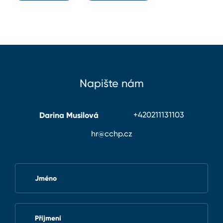
Napište nám
Darina Musilová
+420211131103
hr@cchp.cz
Jméno
Příjmení