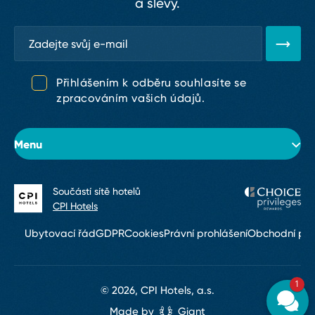
a slevy.
Přihlášením k odběru souhlasíte se
zpracováním vašich údajů.
Menu
Součástí sítě hotelů
O hotelu
CPI Hotels
Pokoje
Ubytovací řád
GDPR
Cookies
Právní prohlášení
Obchodní po
Konference & eventy
1
Restaurace a bary
© 2026, CPI Hotels, a.s.
Made by
Giant