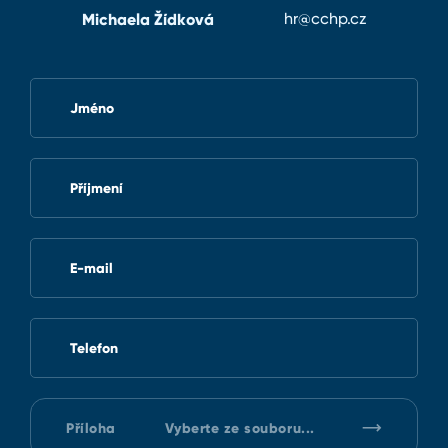
Michaela Žídková
hr@cchp.cz
Jméno
Příjmení
E-mail
Telefon
Příloha
Vyberte ze souboru...