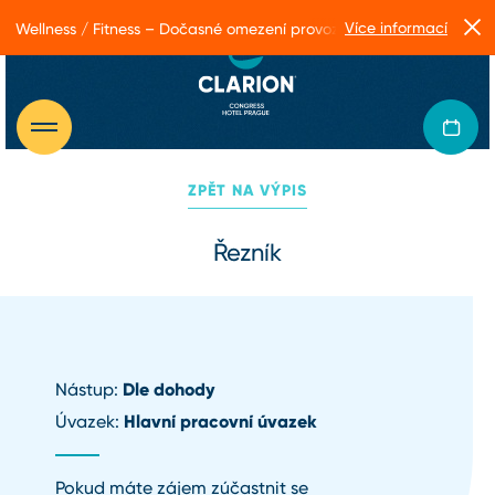
Více informací
Wellness / Fitness – Dočasné omezení provozu
ZPĚT NA VÝPIS
Řezník
Dle dohody
Nástup:
Hlavní pracovní úvazek
Úvazek:
Pokud máte zájem zúčastnit se