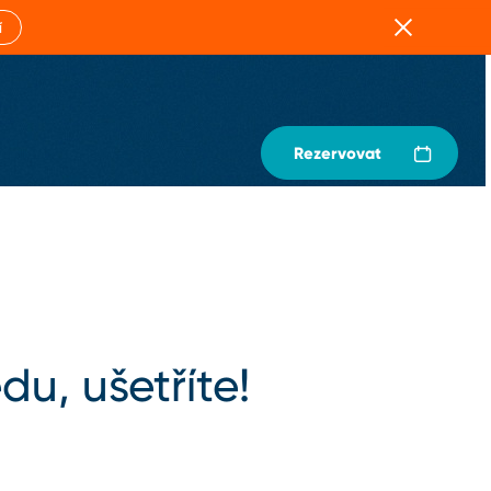
Zavřít
í
Rezervovat
du, ušetříte!