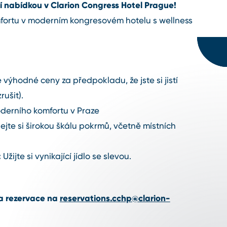
vní nabídkou v Clarion Congress Hotel Prague!
mfortu v moderním kongresovém hotelu s wellness
 výhodné ceny za předpokladu, že jste si jistí
rušit).
erního komfortu v Praze
jte si širokou škálu pokrmů, včetně místních
:
Užijte si vynikající jídlo se slevou.
 a rezervace na
reservations.cchp@clarion-