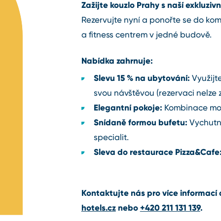
Zažijte kouzlo Prahy s naší exkluzi
Rezervujte nyní a ponořte se do ko
a fitness centrem v jedné budově.
Nabídka zahrnuje:
Slevu 15 % na ubytování:
Využijte
svou návštěvou (rezervaci nelze z
Elegantní pokoje:
Kombinace mod
Snídaně formou bufetu:
Vychutne
specialit.
Sleva do restaurace Pizza&Cafe
Kontaktujte nás pro více informací
hotels.cz
nebo
+420 211 131 139
.