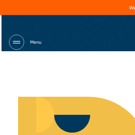
We
Menu