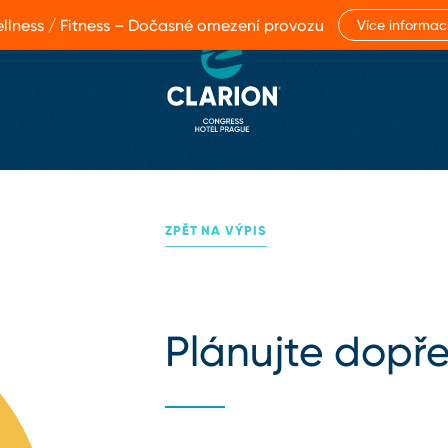
llness / Fitness – Dočasné omezení provozu
Více informac
ZPĚT NA VÝPIS
Plánujte dopře