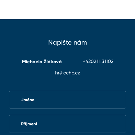
Napište nám
Michaela Žídková
+420211131102
hr@cchp.cz
Jméno
Příjmení