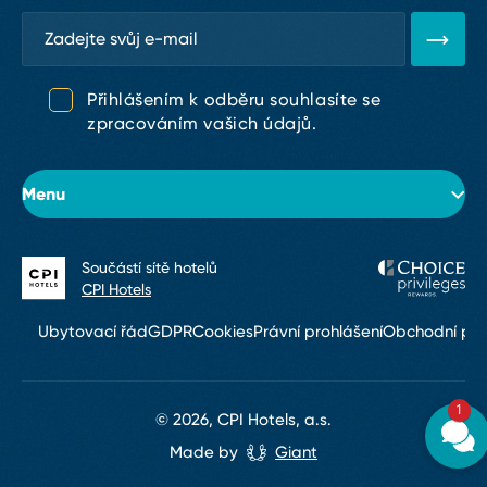
Přihlášením k odběru souhlasíte se
zpracováním vašich údajů.
Menu
Součástí sítě hotelů
O hotelu
CPI Hotels
Pokoje
Ubytovací řád
GDPR
Cookies
Právní prohlášení
Obchodní po
Konference & eventy
1
Restaurace a bary
© 2026, CPI Hotels, a.s.
Made by
Giant
Služby