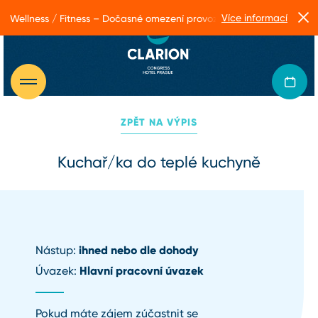
Více informací
Wellness / Fitness – Dočasné omezení provozu
ZPĚT NA VÝPIS
Kuchař/ka do teplé kuchyně
ihned nebo dle dohody
Nástup:
Hlavní pracovní úvazek
Úvazek:
Pokud máte zájem zúčastnit se