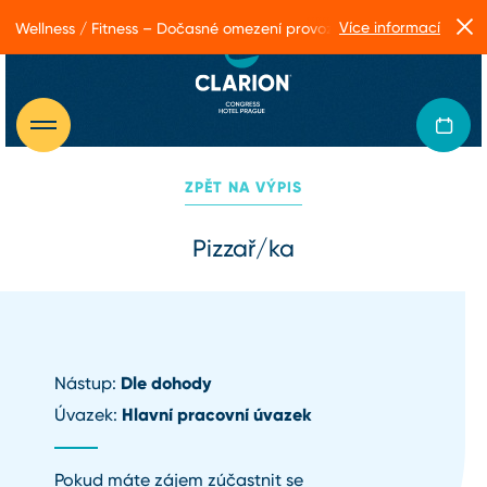
Více informací
Wellness / Fitness – Dočasné omezení provozu
ZPĚT NA VÝPIS
Pizzař/ka
Dle dohody
Nástup:
Hlavní pracovní úvazek
Úvazek:
Pokud máte zájem zúčastnit se