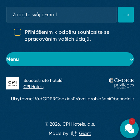
Přihlášením k odběru souhlasíte se
zpracováním vašich údajů.
Menu
Součástí sítě hotelů
O hotelu
CPI Hotels
Pokoje
Ubytovací řád
GDPR
Cookies
Právní prohlášení
Obchodní po
Konference & eventy
1
Restaurace a bary
© 2026, CPI Hotels, a.s.
Made by
Giant
Služby