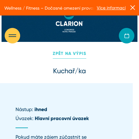
Více informací
Wellness / Fitness – Dočasné omezení provozu
ZPĚT NA VÝPIS
Kuchař/ka
ihned
Nástup:
Hlavní pracovní úvazek
Úvazek:
Pokud máte zájem zúčastnit se