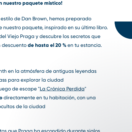
n nuestro paquete místico!
al estilo de Dan Brown, hemos preparado
 nuestro paquete, inspirado en su último libro.
del Viejo Praga y descubre los secretos que
de hasta el 20 %
n descuento
en tu estancia.
nth en la atmósfera de antiguas leyendas
ass para explorar la ciudad
juego de escape "
La Crónica Perdida
"
o
directamente en tu habitación, con una
ocultos de la ciudad
tos que Praga ha escondido durante siglos.