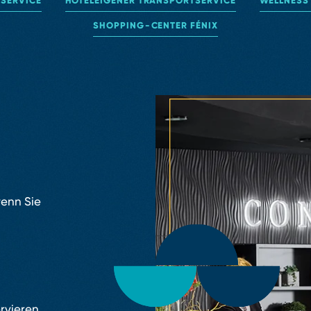
⁠SERVICE
HOTELEIGENER TRANSPORTSERVICE
WELLNESS 
SHOPPING⁠-⁠CENTER FÉNIX
wenn Sie
ervieren