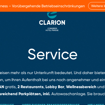
itness – Vorübergehende Betriebseinschränkungen
Weitere 
Service
Reisen mehr als nur Unterkunft bedeutet. Und daher bieten
an, um Ihren Aufenthalt bei uns noch angenehmer und ei
AN
2 Restaurants
Lobby Bar
Wellnessbereich
gratis,
,
,
un
sreichend Parkplätzen, inkl.
Autowaschanlage. Sie brauch