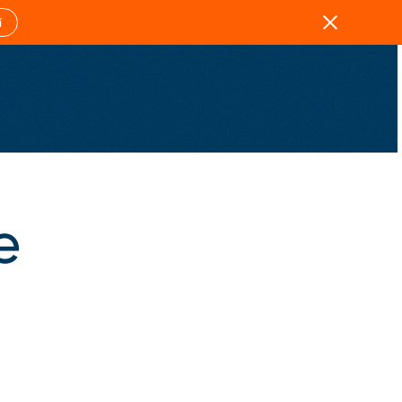
Zavřít
í
e