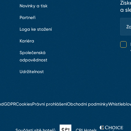
Získ
Novinky a tisk
a sl
Partneři
Loga ke stažení
Kariéra
Společenská
odpovědnost
Udržitelnost
ád
GDPR
Cookies
Právní prohlášení
Obchodní podmínky
Whistleblo
Součástí sítě hotelů
CPI Hotels