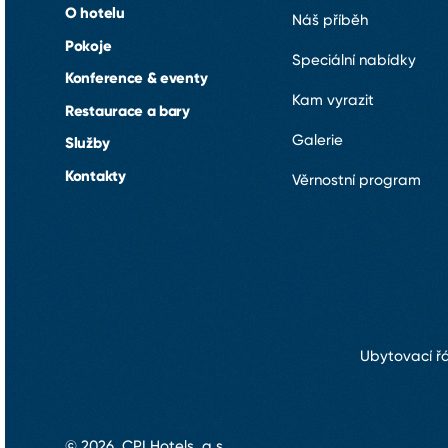
O hotelu
Náš příběh
Pokoje
Speciální nabídky
Konference & eventy
Kam vyrazit
Restaurace a bary
Galerie
Služby
Kontakty
Věrnostní program
Ubytovací ř
© 2026, CPI Hotels, a.s.