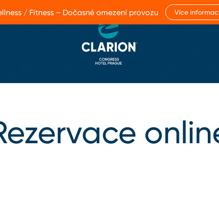
llness / Fitness – Dočasné omezení provozu
Více informac
Rezervace onlin