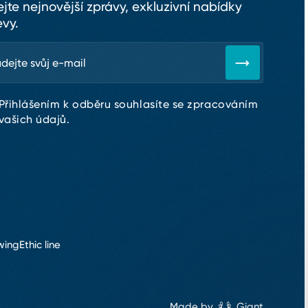
ejte nejnovější zprávy, exkluzivní nabídky
evy.
Přihlášením k odběru souhlasíte se zpracováním
vašich údajů.
wing
Ethic line
Made by
Giant